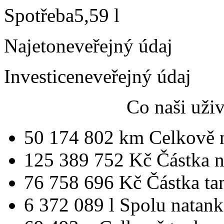
Spotřeba
5,59 l
Najeto
neveřejný údaj
Investice
neveřejný údaj
Co naši uži
50 174 802 km
Celkově 
125 389 752 Kč
Částka 
76 758 696 Kč
Částka ta
6 372 089 l
Spolu natan