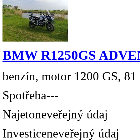
BMW R1250GS ADV
benzín, motor 1200 GS, 81 
Spotřeba
---
Najeto
neveřejný údaj
Investice
neveřejný údaj