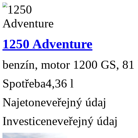
1250 Adventure
benzín, motor 1200 GS, 81 
Spotřeba
4,36 l
Najeto
neveřejný údaj
Investice
neveřejný údaj