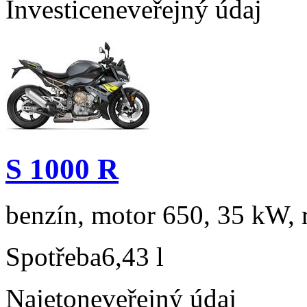
Investice
neveřejný údaj
S 1000 R
benzín, motor 650, 35 kW, r
Spotřeba
6,43 l
Najeto
neveřejný údaj