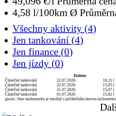
49,096 €/l
Průměrná cena
4,58 l/100km
Ø Průměrná
Všechny aktivity (4)
Jen tankování (4)
Jen finance (0)
Jen jízdy (0)
Datum
Částečné tankování
22.07.2026
10,21 l
Částečné tankování
22.07.2026
13,05 l
Částečné tankování
21.07.2026
15,07 l
Částečné tankování
01.07.2026
15,82 l
(pozn.: Stav tachomretra je totožný s počátečním stavem tachometru
Dal